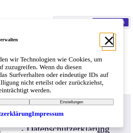
Karten-Ansicht
Listen-Ansicht
verwalten
nden wir Technologien wie Cookies, um
schinen Laden
uf zuzugreifen. Wenn du diesen
as Surfverhalten oder eindeutige IDs auf
ligung nicht erteilst oder zurückziehst,
nträchtigt werden.
Rechtliches
Einstellungen
tzerklärung
Impressum
Impressum
Datenschutzerklärung