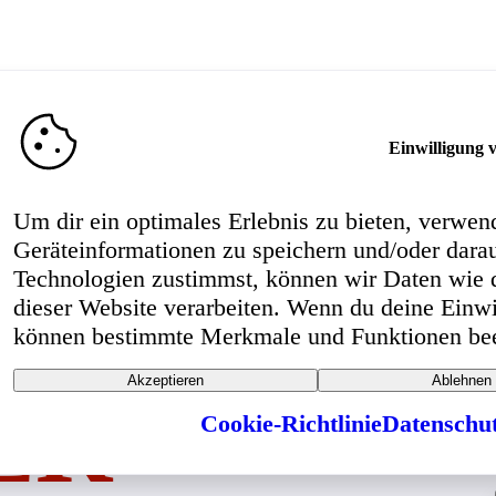
Keine Maschine gefunden
Einwilligung 
Um dir ein optimales Erlebnis zu bieten, verwe
Mehr Ma
Geräteinformationen zu speichern und/oder dara
Technologien zustimmst, können wir Daten wie d
dieser Website verarbeiten. Wenn du deine Einwil
können bestimmte Merkmale und Funktionen beei
Bödeker GmbH
Akzeptieren
Ablehnen
Dingbreite 14
Cookie-Richtlinie
Datenschu
32469 Petershagen OT Lahde
Deutschland