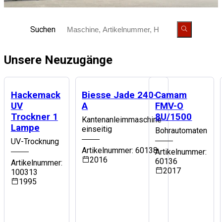
Suchen
Unsere
Neuzugänge
Hackemack
Biesse Jade 240-
Camam
UV
A
FMV-O
Trockner 1
8U/1500
Kantenanleimmaschine
Lampe
einseitig
Bohrautomaten
UV-Trocknung
Artikelnummer: 60138
Artikelnummer:
2016
60136
Artikelnummer:
2017
100313
1995