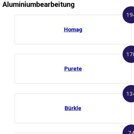
Aluminiumbearbeitung
19
Homag
17
Purete
13
Bürkle
7