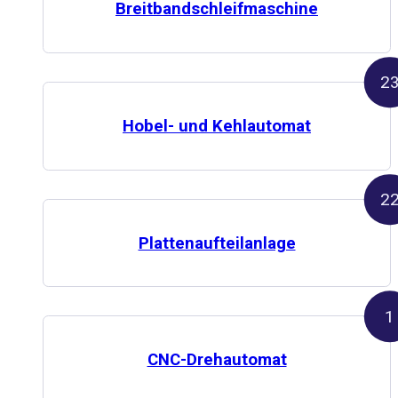
Breitbandschleif­maschine
2
Hobel- und Kehlautomat
2
Platten­aufteilanlage
1
CNC-Drehautomat