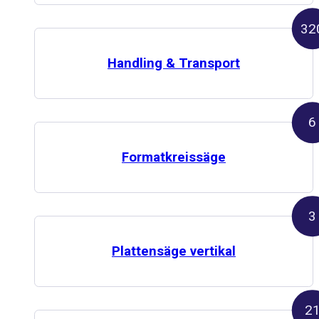
32
Handling & Transport
6
Formatkreissäge
3
Plattensäge vertikal
2